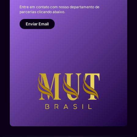
Entre em contato com nosso departamento de
parcerias clicando abaixo.
Enviar Email